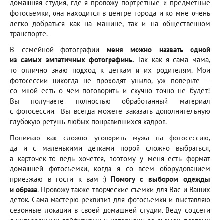
домашняя студия, где я провожу портретные и предметные
фотосъемки, она находится в центре города и ко мне очень
легко добраться как на машине, так и на общественном
транспорте.
В семейной фотографии
меня можно назвать одной
из самых эмпатичных фотографинь.
Так как я сама мама,
то отлично знаю подход к деткам и их родителям. Мои
фотосессии никогда не проходят уныло, уж поверьте —
со мной есть о чем поговорить и скучно точно не будет!
Вы получаете полностью обработанный материал
с фотосессии.⠀Вы всегда можете заказать дополнительную
глубокую ретушь любых понравившихся кадров.
Понимаю как сложно уговорить мужа на фотосессию,
да и с маленькими детками порой сложно выбраться,
а карточек-то ведь хочется, поэтому у меня есть формат
домашней фотосъемки, когда я со всем оборудованием
приезжаю в гости к вам :)
Помогу с выбором одежды
и образа
. Провожу также творческие съемки для Вас и Ваших
деток. Сама мастерю реквизит для фотосъемки и выставляю
сезонные локации в своей домашней студии. Веду соцсети