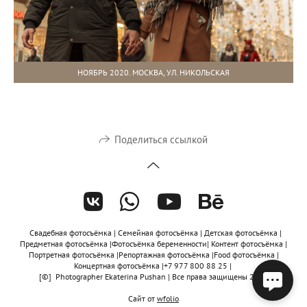
НОЯБРЬ 2020. МОСКВА, УЛ. НИКОЛЬСКАЯ
Поделиться ссылкой
Свадебная фотосъёмка | Семейная фотосъёмка | Детская фотосъёмка |
Предметная фотосъёмка |Фотосъёмка беременности| Контент фотосъёмка |
Портретная фотосъёмка |Репортажная фотосъёмка |Food фотосъёмка |
Концертная фотосъёмка |+7 977 800 88 25 |
[©] Photographer Ekaterina Pushan | Все права защищены 2020
Сайт от
wfolio