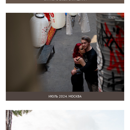
ИЮЛЬ 2024. МОСКВА