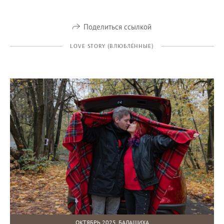
Поделиться ссылкой
LOVE STORY (ВЛЮБЛЁННЫЕ)
ОКТЯБРЬ 2025. БАЛАШИХА